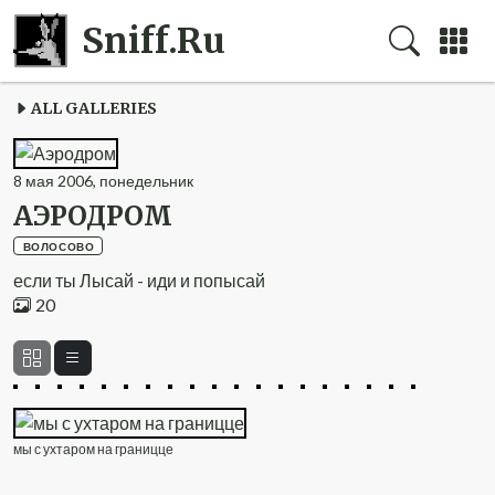
Sniff.Ru
ALL GALLERIES
8
мая
2006
,
понедельник
АЭРОДРОМ
ВОЛОСОВО
если ты Лысай - иди и попысай
20
мы с ухтаром на границце