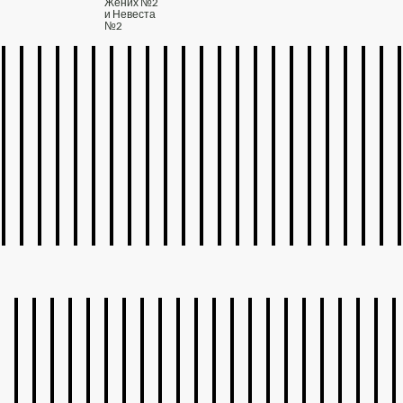
Жених №2
и Невеста
№2