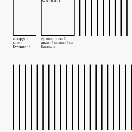
как круто
Архангельский
катит
диджей похожий на
Кукушкин!
Калпола