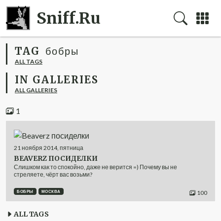
Sniff.Ru
TAG
бобры
ALL TAGS
IN GALLERIES
ALL GALLERIES
1
21
ноября
2014
,
пятница
BEAVERZ ПОСИДЕЛКИ
Слишком как то спокойно, даже не верится =) Почему вы не
стреляете, чёрт вас возьми?
БОБРЫ
МОСКВА
100
ALL TAGS