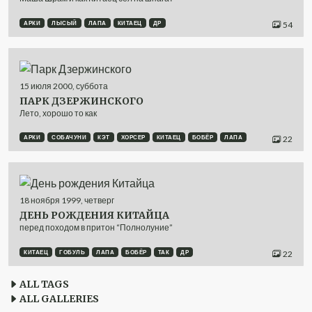
АРКИ
ЛЫСЫЙ
ЛАПА
КИТАЕЦ
ДР
54
15
июля
2000
,
суббота
ПАРК ДЗЕРЖИНСКОГО
Лето, хорошо то как
АРКИ
СОБАЧУНИ
КЭТ
ХОРСЕР
КИТАЕЦ
БОБЁР
ЛАПА
22
18
ноября
1999
,
четверг
ДЕНЬ РОЖДЕНИЯ КИТАЙЦА
перед походом в притон “Полнолуние”
КИТАЕЦ
ГОБУЛЬ
ЛАПА
БОБЁР
ТАК
ДР
22
ALL TAGS
ALL GALLERIES