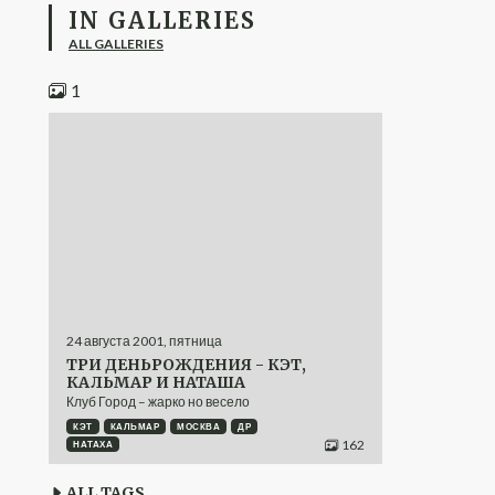
IN GALLERIES
ALL GALLERIES
1
24
августа
2001
,
пятница
ТРИ ДЕНЬРОЖДЕНИЯ - КЭТ,
КАЛЬМАР И НАТАША
Клуб Город – жарко но весело
КЭТ
КАЛЬМАР
МОСКВА
ДР
162
НАТАХА
ALL TAGS