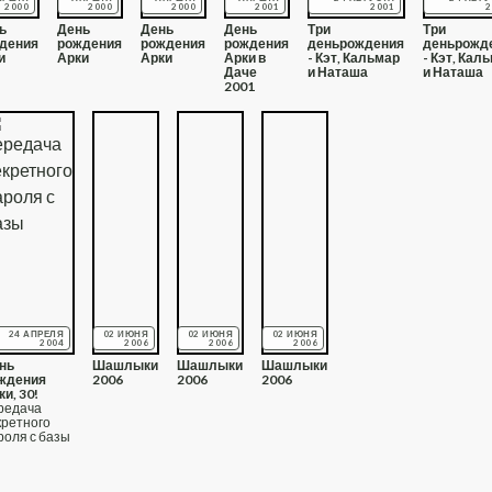
2000
2000
2000
2001
2001
2
ь
День
День
День
Три
Три
дения
рождения
рождения
рождения
деньрождения
деньрожд
и
Арки
Арки
Арки в
- Кэт, Кальмар
- Кэт, Кал
Даче
и Наташа
и Наташа
2001
24 АПРЕЛЯ
02 ИЮНЯ
02 ИЮНЯ
02 ИЮНЯ
2004
2006
2006
2006
нь
Шашлыки
Шашлыки
Шашлыки
ждения
2006
2006
2006
ки, 30!
редача
кретного
роля с базы