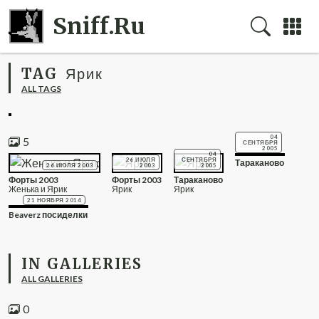
Sniff.Ru
TAG
Ярик
ALL TAGS
04
5
СЕНТЯБРЯ
2005
04
26 ИЮЛЯ
СЕНТЯБРЯ
Тараканово
26 ИЮЛЯ 2003
2003
2005
Форты 2003
Форты 2003
Тараканово
Женька и Ярик
Ярик
Ярик
21 НОЯБРЯ 2014
Beaverz посиделки
IN GALLERIES
ALL GALLERIES
0